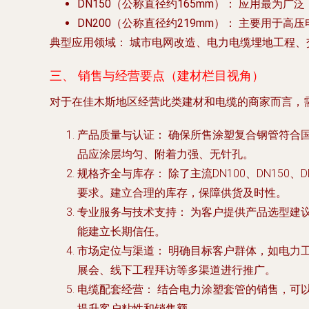
DN150（公称直径约165mm）：
应用最为广泛
DN200（公称直径约219mm）：
主要用于高压
典型应用领域：
城市电网改造、电力电缆埋地工程、
三、 销售与经营要点（建材栏目视角）
对于在佳木斯地区经营此类建材和电缆的商家而言，
产品质量与认证：
确保所售涂塑复合钢管符合国家
品应涂层均匀、附着力强、无针孔。
规格齐全与库存：
除了主流DN100、DN15
要求。建立合理的库存，保障供货及时性。
专业服务与技术支持：
为客户提供产品选型建
能建立长期信任。
市场定位与渠道：
明确目标客户群体，如电力工
展会、线下工程拜访等多渠道进行推广。
电缆配套经营：
结合电力涂塑套管的销售，可以
提升客户粘性和销售额。