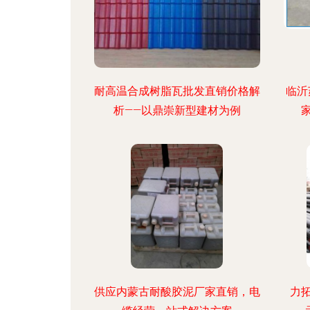
耐高温合成树脂瓦批发直销价格解
临沂
析——以鼎崇新型建材为例
供应内蒙古耐酸胶泥厂家直销，电
力